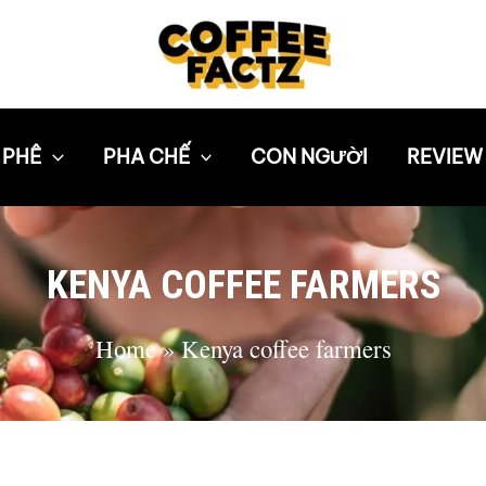
 PHÊ
PHA CHẾ
CON NGƯỜI
REVIEW
KENYA COFFEE FARMERS
Home
»
Kenya coffee farmers