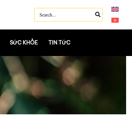
Search
for:
SỨC KHỎE
TIN TỨC