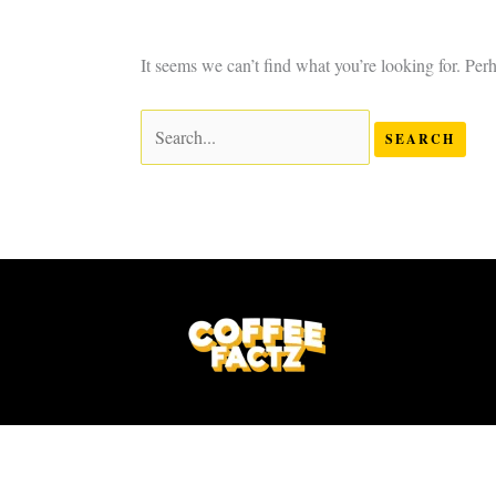
It seems we can’t find what you’re looking for. Per
Search
for: